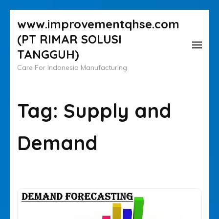
Lompat
www.improvementqhse.com
ke
(PT RIMAR SOLUSI
konten
TANGGUH)
(Tekan
Care For Indonesia Manufacturing
Enter)
Tag:
Supply and
Demand