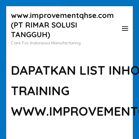
Lompat
www.improvementqhse.com
ke
(PT RIMAR SOLUSI
konten
TANGGUH)
(Tekan
Care For Indonesia Manufacturing
Enter)
DAPATKAN LIST INH
TRAINING
WWW.IMPROVEMENT