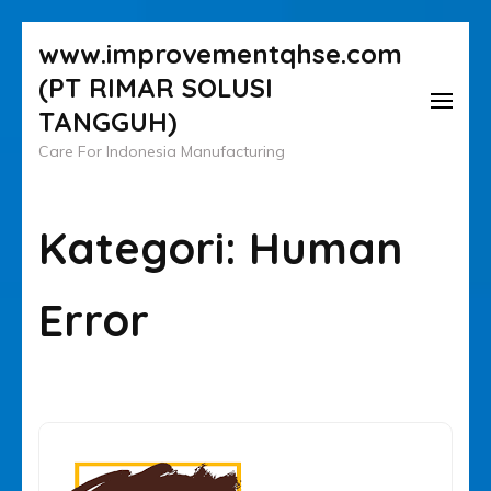
Lompat
www.improvementqhse.com
ke
(PT RIMAR SOLUSI
konten
TANGGUH)
(Tekan
Care For Indonesia Manufacturing
Enter)
Kategori:
Human
Error