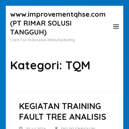
Lompat
www.improvementqhse.com
ke
(PT RIMAR SOLUSI
konten
TANGGUH)
(Tekan
Care For Indonesia Manufacturing
Enter)
Kategori:
TQM
KEGIATAN TRAINING
FAULT TREE ANALISIS