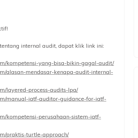
tif!
ntang internal audit, dapat klik link ini:
m/kompetensi-yang-bisa-bikin-gagal-audit/
m/alasan-mendasar-kenapa-audit-internal-
m/layered-process-audits-lpa/
/manual-iatf-auditor-guidance-for-iatf-
m/kompetensi-perusahaan-sistem-iatf-
/praktis-turtle-approach/