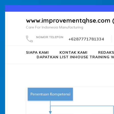
Lompat
ke
www.improvementqhse.com 
konten
Care For Indonesia Manufacturing
(Tekan
Enter)
NOMOR TELEPON
+6287771781334
SIAPA KAMI
KONTAK KAMI
REDAKS
DAPATKAN LIST INHOUSE TRAININ