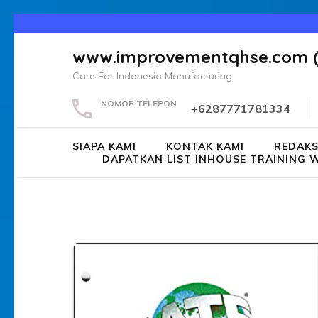
Lompat
ke
www.improvementqhse.com 
konten
Care For Indonesia Manufacturing
(Tekan
Enter)
NOMOR TELEPON
+6287771781334
SIAPA KAMI
KONTAK KAMI
REDAKS
DAPATKAN LIST INHOUSE TRAININ