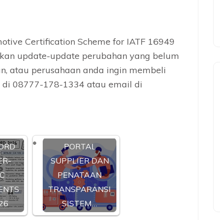
otive Certification Scheme for IATF 16949
rikan update-update perubahan yang belum
an, atau perusahaan anda ingin membeli
a di 08777-178-1334 atau email di
ORD
PORTAL
ER-
SUPPLIER DAN
IC
PENATAAN
ENTS
TRANSPARANSI
26
SISTEM…