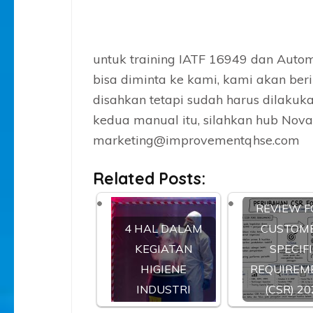
untuk training IATF 16949 dan Autom
bisa diminta ke kami, kami akan be
disahkan tetapi sudah harus dilakuk
kedua manual itu, silahkan hub Nov
marketing@improvementqhse.com
Related Posts:
REVIEW F
4 HAL DALAM
CUSTOM
KEGIATAN
SPECIF
HIGIENE
REQUIREM
INDUSTRI
(CSR) 20