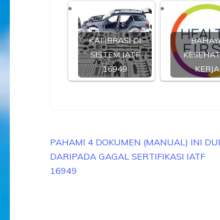
KALIBRASI DI
BAHAY
SISTEM IATF
KESEHA
16949
KERJA
Navigasi
PAHAMI 4 DOKUMEN (MANUAL) INI DU
pos
DARIPADA GAGAL SERTIFIKASI IATF
16949