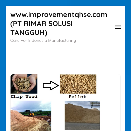
Lompat
www.improvementqhse.com
ke
(PT RIMAR SOLUSI
konten
TANGGUH)
(Tekan
Care For Indonesia Manufacturing
Enter)