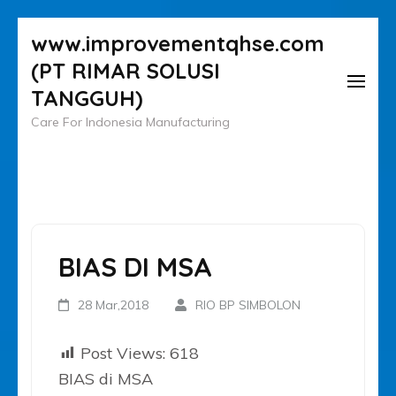
Lompat
www.improvementqhse.com
ke
(PT RIMAR SOLUSI
konten
TANGGUH)
(Tekan
Care For Indonesia Manufacturing
Enter)
BIAS DI MSA
28 Mar,2018
RIO BP SIMBOLON
Post Views:
618
BIAS di MSA