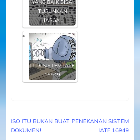
YANG BAIK BISA
TURUNKAN
HARGA…
IT DI SISTEM IATF
16949
Navigasi
ISO ITU BUKAN BUAT
PENEKANAN SISTEM
pos
DOKUMEN!
IATF 16949