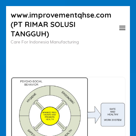
Lompat
www.improvementqhse.com
ke
(PT RIMAR SOLUSI
konten
TANGGUH)
(Tekan
Care For Indonesia Manufacturing
Enter)