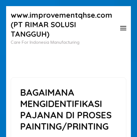
Lompat
www.improvementqhse.com
ke
(PT RIMAR SOLUSI
konten
TANGGUH)
(Tekan
Care For Indonesia Manufacturing
Enter)
BAGAIMANA
MENGIDENTIFIKASI
PAJANAN DI PROSES
PAINTING/PRINTING