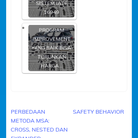
SISTEM IATF
16949
PROGRAM
IMPROVEMENT
YANG BAIK BISA
TURUNKAN
HARGA…
Navigasi
PERBEDAAN
SAFETY BEHAVIOR
pos
METODA MSA:
CROSS, NESTED DAN