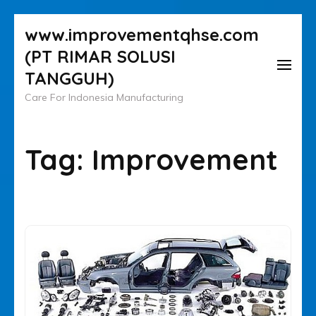
Lompat
www.improvementqhse.com
ke
(PT RIMAR SOLUSI
konten
TANGGUH)
(Tekan
Care For Indonesia Manufacturing
Enter)
Tag:
Improvement