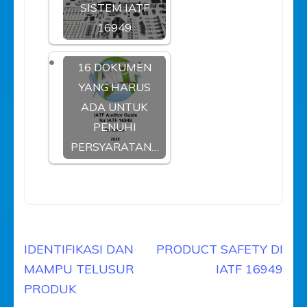
SISTEM IATF
16949
16 DOKUMEN
YANG HARUS
ADA UNTUK
PENUHI
PERSYARATAN…
Navigasi
IDENTIFIKASI DAN
PRODUCT SAFETY DI
pos
MAMPU TELUSUR
IATF 16949
PRODUK