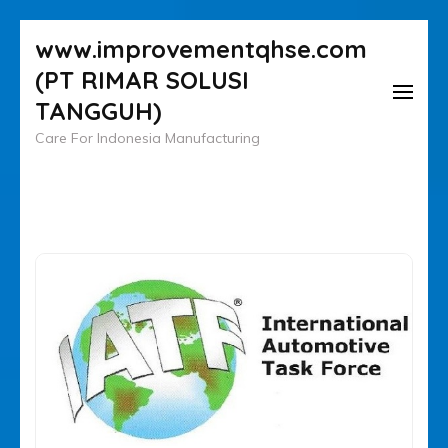
Lompat
www.improvementqhse.com
ke
(PT RIMAR SOLUSI
konten
TANGGUH)
(Tekan
Care For Indonesia Manufacturing
Enter)