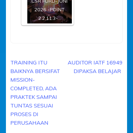
CSR FORD-JUNI
2026 -POINT
2.2.11.3-…
Navigasi
TRAINING ITU
AUDITOR IATF 16949
pos
BAIKNYA BERSIFAT
DIPAKSA BELAJAR
MISSION-
COMPLETED, ADA
PRAKTEK SAMPAI
TUNTAS SESUAI
PROSES DI
PERUSAHAAN