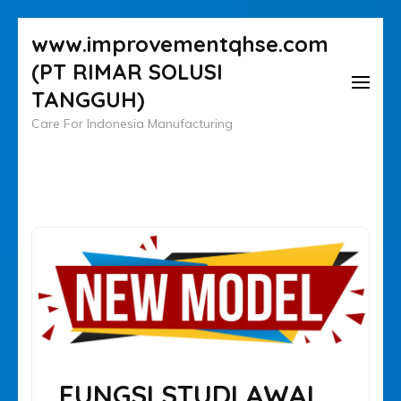
Lompat
www.improvementqhse.com
ke
(PT RIMAR SOLUSI
konten
TANGGUH)
(Tekan
Care For Indonesia Manufacturing
Enter)
FUNGSI STUDI AWAL