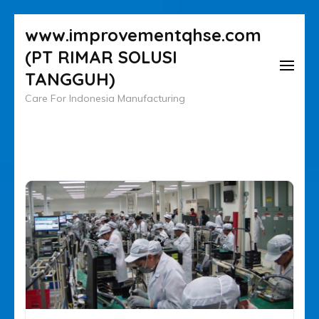
Lompat
www.improvementqhse.com
ke
(PT RIMAR SOLUSI
konten
TANGGUH)
(Tekan
Care For Indonesia Manufacturing
Enter)