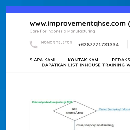
Lompat
ke
www.improvementqhse.com 
konten
Care For Indonesia Manufacturing
(Tekan
Enter)
NOMOR TELEPON
+6287771781334
SIAPA KAMI
KONTAK KAMI
REDAKS
DAPATKAN LIST INHOUSE TRAININ