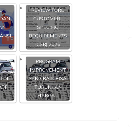
L
REVIEW FORD
 DAN
CUSTOMER-
AN
SPECIFIC
ANSI
REQUIREMENTS
…
(CSR) 2026
PROGRAM
IMPROVEMENT
I DI
YANG BAIK BISA
ATF
TURUNKAN
HARGA…