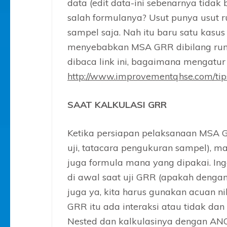
data (edit data-ini sebenarnya tidak b
salah formulanya? Usut punya usut 
sampel saja. Nah itu baru satu kasu
menyebabkan MSA GRR dibilang rumit 
dibaca link ini, bagaimana mengatu
http://www.improvementqhse.com/tips-
SAAT KALKULASI GRR
Ketika persiapan pelaksanaan MSA 
uji, tatacara pengukuran sampel), m
juga formula mana yang dipakai. Ing
di awal saat uji GRR (apakah denga
juga ya, kita harus gunakan acuan n
GRR itu ada interaksi atau tidak da
Nested dan kalkulasinya dengan A