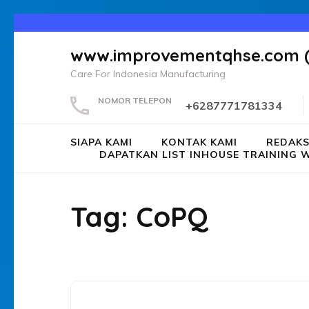
Lompat
ke
www.improvementqhse.com 
konten
Care For Indonesia Manufacturing
(Tekan
Enter)
NOMOR TELEPON
+6287771781334
SIAPA KAMI
KONTAK KAMI
REDAKS
DAPATKAN LIST INHOUSE TRAININ
Tag:
CoPQ