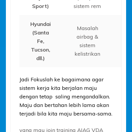
Sport)
sistem rem
Hyundai
Masalah
(Santa
airbag &
20
Fe,
sistem
2
Tucson,
kelistrikan
dll.)
Jadi Fokuslah ke bagaimana agar
sistem kerja kita berjalan maju
dengan tetap saling mengandalkan.
Maju dan bertahan lebih lama akan
terjadi bila kita maju bersama-sama.
yang mau join training AIAG VDA