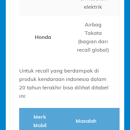
elektrik
Airbag
Takata
Honda
(bagian dari
recall global)
Untuk recall yang berdampak di
produk kendaraan indonesia dalam
20 tahun terakhir bisa dilihat ditabel
ini:
Merk
Ta
Masalah
Mobil
Kej