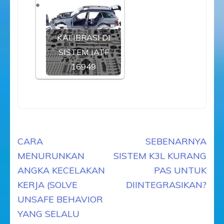
KALIBRASI DI
SISTEM IATF
16949
Navigasi
CARA
SEBENARNYA
pos
MENURUNKAN
SISTEM K3L KURANG
ANGKA KECELAKAN
PAS UNTUK
KERJA (SOLVE
DIINTEGRASIKAN?
UNSAFE BEHAVIOR
YANG SELALU