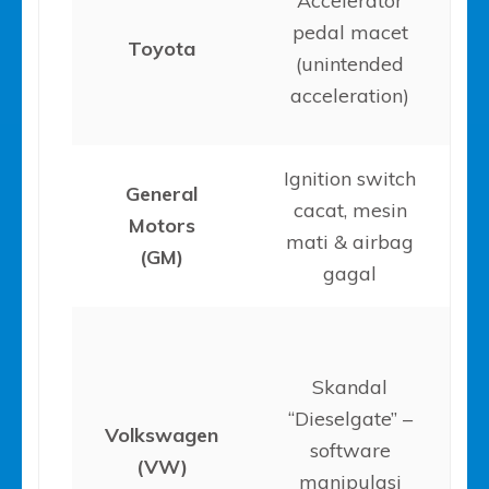
Accelerator
pedal macet
Toyota
(unintended
acceleration)
Ignition switch
General
cacat, mesin
Motors
mati & airbag
(GM)
gagal
Skandal
“Dieselgate” –
Volkswagen
software
(VW)
manipulasi