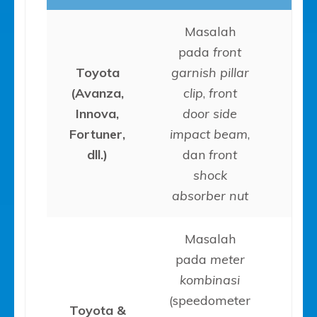
Masalah
pada
front
Toyota
garnish pillar
(Avanza,
clip
,
front
20
Innova,
door side
2
Fortuner,
impact beam
,
dll.)
dan
front
shock
absorber nut
Masalah
pada
meter
kombinasi
(speedometer
Toyota &