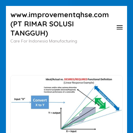
Lompat
www.improvementqhse.com
ke
(PT RIMAR SOLUSI
konten
TANGGUH)
(Tekan
Care For Indonesia Manufacturing
Enter)