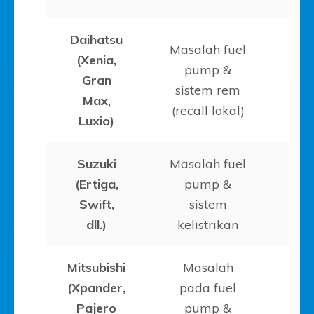
Daihatsu
Masalah fuel
(Xenia,
pump &
20
Gran
sistem rem
2
Max,
(recall lokal)
Luxio)
Suzuki
Masalah fuel
(Ertiga,
pump &
20
Swift,
sistem
2
dll.)
kelistrikan
Mitsubishi
Masalah
(Xpander,
pada fuel
20
Pajero
pump &
2