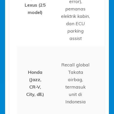
error),
Lexus (25
2
pemanas
model)
elektrik kabin
,
dan
ECU
parking
assist
Recall global
Honda
Takata
(Jazz,
airbag,
20
CR-V,
termasuk
2
City, dll.)
unit di
Indonesia