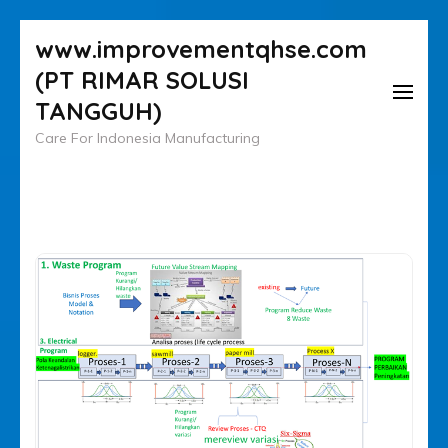
Lompat
www.improvementqhse.com
ke
(PT RIMAR SOLUSI
konten
TANGGUH)
(Tekan
Care For Indonesia Manufacturing
Enter)