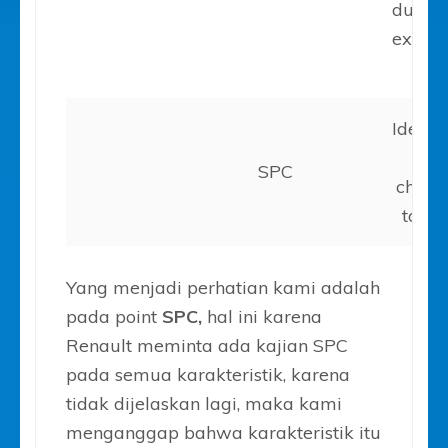
dully 
experi
pra
Identif
SPC
charac
to be
Yang menjadi perhatian kami adalah
pada point
SPC,
hal ini karena
Renault meminta ada kajian SPC
pada semua karakteristik, karena
tidak dijelaskan lagi, maka kami
menganggap bahwa karakteristik itu