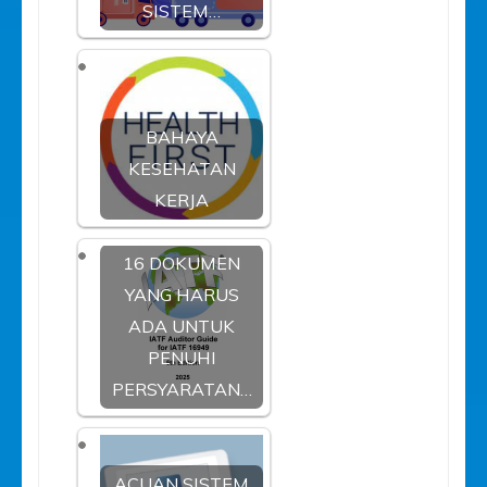
SISTEM…
BAHAYA
KESEHATAN
KERJA
16 DOKUMEN
YANG HARUS
ADA UNTUK
PENUHI
PERSYARATAN…
ACUAN SISTEM