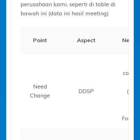
perusahaan kami, seperti di table di
bawah ini (data ini hasil meeting)
Point
Aspect
Need F
si
commi
D
Need
DDSP
(Décl
Change
des
So
Fonda
3rd