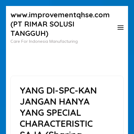
Lompat
www.improvementqhse.com
ke
(PT RIMAR SOLUSI
konten
TANGGUH)
(Tekan
Care For Indonesia Manufacturing
Enter)
YANG DI-SPC-KAN
JANGAN HANYA
YANG SPECIAL
CHARACTERISTIC