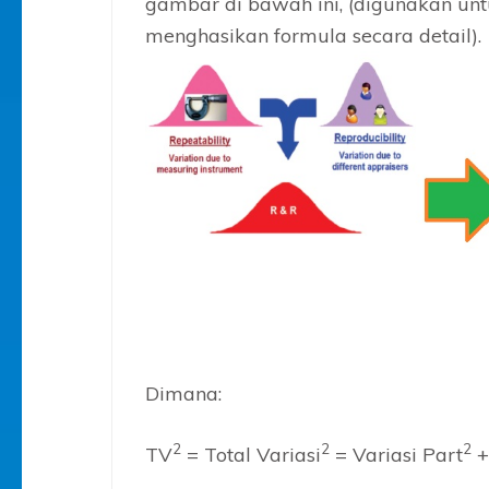
gambar di bawah ini, (digunakan un
menghasikan formula secara detail).
Dimana:
2
2
2
TV
= Total Variasi
= Variasi Part
+