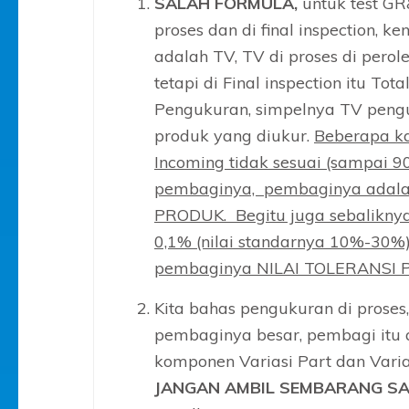
SALAH FORMULA,
untuk test G
proses dan di final inspection,
adalah TV, TV di proses di perol
tetapi di Final inspection itu Tot
Pengukuran, simpelnya TV penguk
produk yang diukur.
Beberapa ka
Incoming tidak sesuai (sampai 9
pembaginya, pembaginya adala
PRODUK. Begitu juga sebaliknya
0,1% (nilai standarnya 10%-30%)
pembaginya NILAI TOLERANSI
Kita bahas pengukuran di proses,
pembaginya besar, pembagi itu ad
komponen Variasi Part dan Vari
JANGAN AMBIL SEMBARANG SA