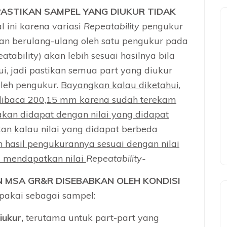
PASTIKAN SAMPEL YANG DIUKUR TIDAK
al ini karena variasi
Repeatability
pengukur
ran berulang-ulang oleh satu pengukur pada
eatability) akan lebih sesuai hasilnya bila
i, jadi pastikan semua part yang diukur
oleh pengukur.
Bayangkan kalau diketahui,
dibaca 200,15 mm karena sudah terekam
akan didapat dengan nilai yang didapat
n kalau nilai yang didapat berbeda
n hasil pengukurannya sesuai dengan nilai
a mendapatkan nilai
Repeatability-
 MSA GR&R DISEBABKAN OLEH KONDISI
dipakai sebagai sampel:
diukur,
terutama untuk part-part yang