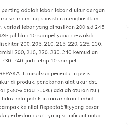
i penting adalah lebar, lebar diukur dengan
n mesin memang konsisten menghasilkan
, variasi lebar yang dihasilkan 200 s.d 245
&R pilihlah 10 sampel yang mewakili
isekitar 200, 205, 210, 215, 220, 225, 230,
diambil 200, 210, 220, 230, 240 kemudian
, 230, 240, jadi tetap 10 sampel.
SEPAKATI,
misalkan penentuan posisi
ukur di produk, penekanan alat ukur dst,
uai (>30% atau >10%) adalah aturan itu (
au tidak ada patokan maka akan timbul
dampak ke nilai
Repeatability
yang besar
da perbedaan cara yang significant antar