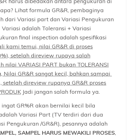
R&R harus dibedakan antara pengukuran di
 kenapa? Lihat formula GR&R, pembaginya
eh dari Variasi part dan Variasi Pengukuran
al Variasi adalah Toleransi + Variasi
uran final inspection adalah spesifikasi
li kami temui, nilai GR&R di proses
0%), setelah direview rupaya salah
h nilai VARIASI PART bukan TOLERANSI
, Nilai GR&R sangat kecil, bahkan sampai
, setelah direview rupanya GR&R proses
 PRODUK
Jadi jangan salah formula ya.
 ingat GR%R akan bernilai kecil bila
alah Variasi Part (TV terdiri dari dua
asi Pengukuran /GR&R), pesannya adalah
MPEL, SAMPEL HARUS MEWAKILI PROSES
,