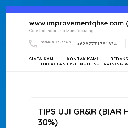
Lompat
ke
www.improvementqhse.com 
konten
Care For Indonesia Manufacturing
(Tekan
Enter)
NOMOR TELEPON
+6287771781334
SIAPA KAMI
KONTAK KAMI
REDAKS
DAPATKAN LIST INHOUSE TRAININ
TIPS UJI GR&R (BIAR
30%)