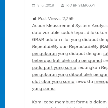
8 Jun,2018
RIO BP SIMBOLON
Post Views:
2,759
Acuan Measurement System Analysis
data variable sudah tepat, dilakuka
GR&R adalah nilai yang didapat de
Repeatability dan Reproducibility
(R&
pengukuran
yang didapat dengan
sa
beberapa kali oleh satu pengamat
se
pada part yang sama
sedangkan
Rep
pengukuran yang dibuat oleh penga
alat ukur yang sama
sewaktu
menguk
yang sama.
Kami coba membuat formula dalam ko