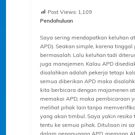
Post Views:
1,109
Pendahuluan
Saya sering mendapatkan keluhan at
APD). Seakan simple, karena tinggal p
bermasalah. Lalu keluhan tadi diter
juga manajemen. Kalau APD disedia
disalahkan adalah pekerja tetapi ka
semua diberikan APD maka disalahk
kita berbicara dengan majamenen at
memakai APD, maka pembicaraan ya
melihat pihak lain tanpa memverifik
yang akan timbul. Saya yakin resiko
tentu ke semua pihak. Ditulisan ini s
dalam penggunaan APD, memang APD