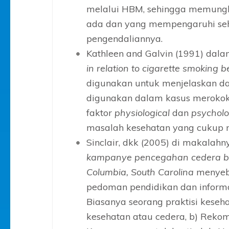
melalui HBM, sehingga memungk
ada dan yang mempengaruhi se
pengendaliannya.
Kathleen and Galvin (1991) dal
in relation to cigarette smoking b
digunakan untuk menjelaskan d
digunakan dalam kasus merokok 
faktor
physiological
dan
psycholo
masalah kesehatan yang cukup
Sinclair, dkk (2005) di makalah
kampanye pencegahan cedera be
Columbia, South Carolina
menyeb
pedoman pendidikan dan inform
Biasanya seorang praktisi keseh
kesehatan atau cedera, b) Rekom