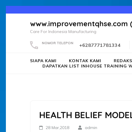
Lompat
ke
www.improvementqhse.com 
konten
Care For Indonesia Manufacturing
(Tekan
Enter)
NOMOR TELEPON
+6287771781334
SIAPA KAMI
KONTAK KAMI
REDAKS
DAPATKAN LIST INHOUSE TRAININ
HEALTH BELIEF MODE
28 Mar,2018
admin