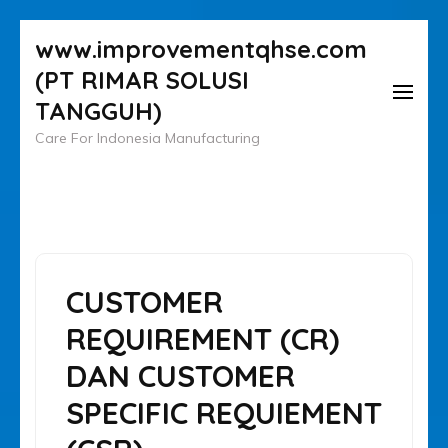
Lompat
www.improvementqhse.com
ke
(PT RIMAR SOLUSI
konten
TANGGUH)
(Tekan
Care For Indonesia Manufacturing
Enter)
CUSTOMER
REQUIREMENT (CR)
DAN CUSTOMER
SPECIFIC REQUIEMENT