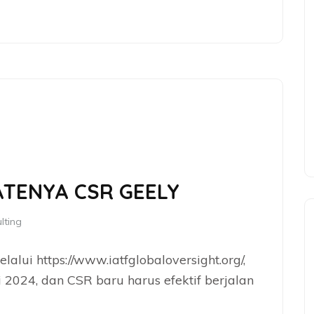
ATENYA CSR GEELY
lting
alui https://www.iatfglobaloversight.org/,
2024, dan CSR baru harus efektif berjalan