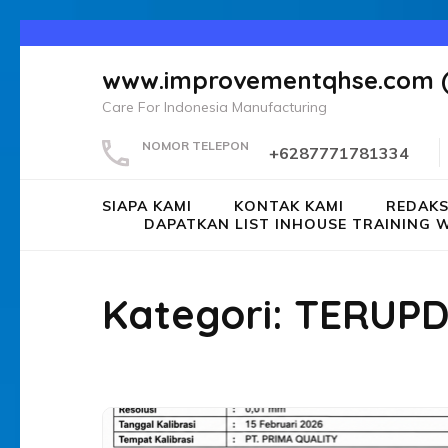
Lompat
ke
www.improvementqhse.com 
konten
Care For Indonesia Manufacturing
(Tekan
Enter)
NOMOR TELEPON
+6287771781334
SIAPA KAMI
KONTAK KAMI
REDAKS
DAPATKAN LIST INHOUSE TRAININ
Kategori:
TERUPDA