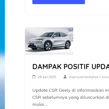
DAMPAK POSITIF UPD
28 Jun,2025
improvementqhse Consu
Update CSR Geely di informasikan mel
CSR sebelumnya yang diluncurkan di 
mulai …