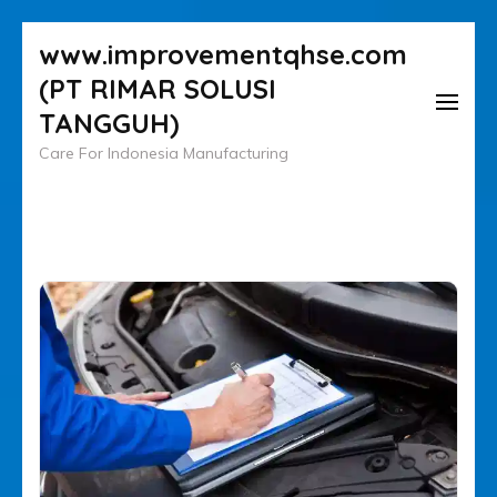
Lompat
www.improvementqhse.com
ke
(PT RIMAR SOLUSI
konten
TANGGUH)
(Tekan
Care For Indonesia Manufacturing
Enter)