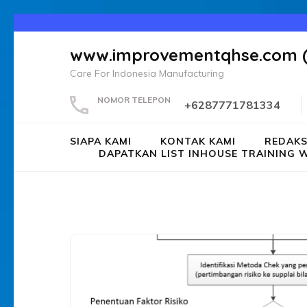
Lompat
ke
www.improvementqhse.com 
konten
Care For Indonesia Manufacturing
(Tekan
Enter)
NOMOR TELEPON
+6287771781334
SIAPA KAMI
KONTAK KAMI
REDAKS
DAPATKAN LIST INHOUSE TRAININ