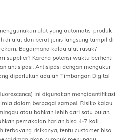
i menggunakan alat yang automatis, produk
uh di alat dan berat jenis langsung tampil di
erekam. Bagaimana kalau alat rusak?
ri supplier? Karena potensi waktu berhenti
an antisipasi. Antisipasi dengan mengukur
yang diperlukan adalah Timbangan Digital
 Fluorescence) ini digunakan mengidentifikasi
imia dalam berbagai sampel. Risiko kalau
minggu atau bahkan lebih dari satu bulan.
 bahkan pemakaian harian bisa 4-7 kali
ah terbayang risikonya, tentu customer bisa
es /pengiriman akan numpuk menunggu