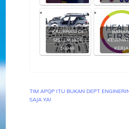
KALIBRASI DI
BAHAY
SISTEM IATF
KESEHA
16949
KERJA
Navigasi
TIM APQP ITU BUKAN DEPT ENGINERI
pos
SAJA YA!