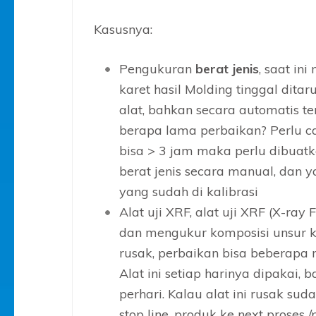
Kasusnya:
Pengukuran
berat jenis
, saat in
karet hasil Molding tinggal ditar
alat, bahkan secara automatis t
berapa lama perbaikan? Perlu ca
bisa > 3 jam maka perlu dibuatk
berat jenis secara manual, dan 
yang sudah di kalibrasi
Alat uji XRF, alat uji XRF (X-ray
dan mengukur komposisi unsur k
rusak, perbaikan bisa beberapa 
Alat ini setiap harinya dipakai,
perhari. Kalau alat ini rusak sud
stop line, produk ke next pros