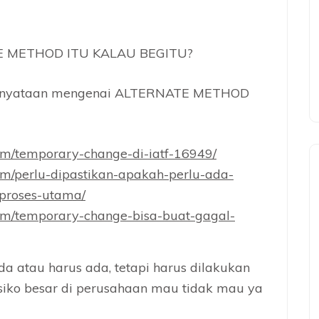
 METHOD ITU KALAU BEGITU?
ernyataan mengenai ALTERNATE METHOD
m/temporary-change-di-iatf-16949/
m/perlu-dipastikan-apakah-perlu-ada-
-proses-utama/
om/temporary-change-bisa-buat-gagal-
a atau harus ada, tetapi harus dilakukan
 risiko besar di perusahaan mau tidak mau ya