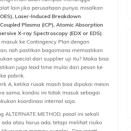
alat lain jika perusahaan punya, misalkan
 (OES), Laser-Induced Breakdown
y Coupled Plasma (ICP), Atomic Absorption
persive X-ray Spectroscopy (EDX or EDS)
.
i masuk ke Contingency Plan dengan
jian, nah pastikan bagaimana memastikan
an special dari supplier uji itu? Maka bisa
astikan juga lead time mulai dari pesan ke
ke pabrik.
k A, ketika rusak masih bisa dipakai mesin
ya sama, kondisi ini tidak masuk sebagai
kan koordinasi internal saja.
ng ALTERNATE METHOD, pasal ini sekali
ada atau harus ada, tetapi melihat risiko
 khususnya mampu supplai. Dan ingat!