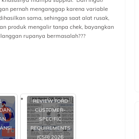
angan pernah menganggap karena variable
hasilkan sama, sehingga saat alat rusak,
dan produk mengalir tanpa chek, bayangkan
pelanggan rupanya bermasalah???
L
REVIEW FORD
 DAN
CUSTOMER-
AN
SPECIFIC
ANSI
REQUIREMENTS
…
(CSR) 2026