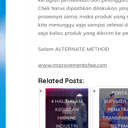
Chek harus dipastikan dilakukan, j
prosesnya sama, maka produk yang di
kita menunggu saja sampai selesai 
saja kalau produk yang dikirim ke 
Salam ALTERNATE METHOD
www.improvementqhse.com
Related Posts:
PORTA
4 HAL DALAM
SUPPLIER
KEGIATAN
PENATA
HIGIENE
TRANSPAR
INDUSTRI
SISTEM