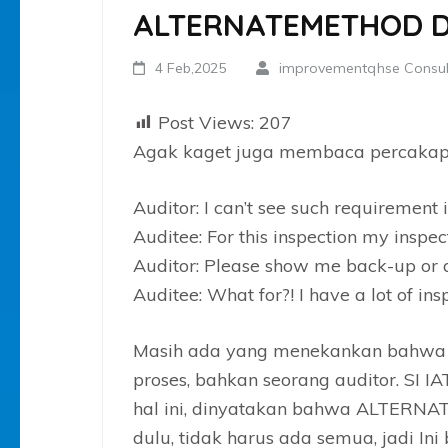
ALTERNATEMETHOD D
4 Feb,2025
improvementqhse Consul
Post Views:
207
Agak kaget juga membaca percakapa
Auditor: I can’t see such requirement i
Auditee: For this inspection my inspec
Auditor: Please show me back-up or al
Auditee: What for?! I have a lot of insp
Masih ada yang menekankan bahw
proses, bahkan seorang auditor. SI
hal ini, dinyatakan bahwa ALTERNAT
dulu, tidak harus ada semua, jadi In