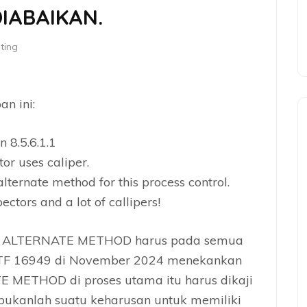
IABAIKAN.
ting
n ini:
n 8.5.6.1.1
tor uses caliper.
ternate method for this process control.
ectors and a lot of callipers!
a ALTERNATE METHOD harus pada semua
 IATF 16949 di November 2024 menekankan
E METHOD di proses utama itu harus dikaji
i bukanlah suatu keharusan untuk memiliki