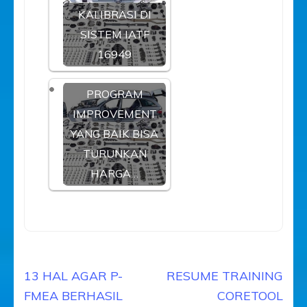
KALIBRASI DI
SISTEM IATF
16949
PROGRAM
IMPROVEMENT
YANG BAIK BISA
TURUNKAN
HARGA…
Navigasi
13 HAL AGAR P-
RESUME TRAINING
pos
FMEA BERHASIL
CORETOOL