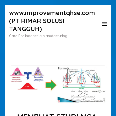
Lompat
www.improvementqhse.com
ke
(PT RIMAR SOLUSI
konten
TANGGUH)
(Tekan
Care For Indonesia Manufacturing
Enter)