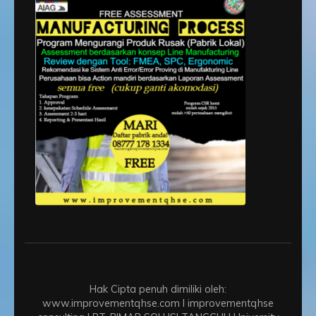
Hak Cipta penuh dimiliki oleh:
www.improvementqhse.com I improvementqhse