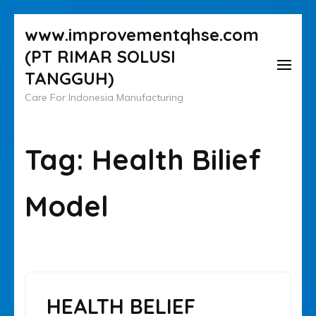
Lompat
www.improvementqhse.com
ke
(PT RIMAR SOLUSI
konten
TANGGUH)
(Tekan
Care For Indonesia Manufacturing
Enter)
Tag:
Health Bilief
Model
HEALTH BELIEF