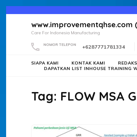
Lompat
ke
www.improvementqhse.com 
konten
Care For Indonesia Manufacturing
(Tekan
Enter)
NOMOR TELEPON
+6287771781334
SIAPA KAMI
KONTAK KAMI
REDAKS
DAPATKAN LIST INHOUSE TRAININ
Tag:
FLOW MSA 