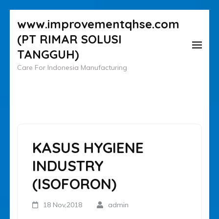
Lompat
www.improvementqhse.com
ke
(PT RIMAR SOLUSI
konten
TANGGUH)
(Tekan
Care For Indonesia Manufacturing
Enter)
KASUS HYGIENE
INDUSTRY
(ISOFORON)
18 Nov,2018
admin