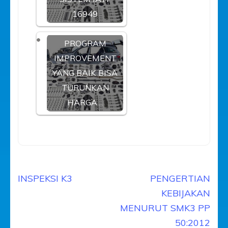
16949
PROGRAM
IMPROVEMENT
YANG BAIK BISA
TURUNKAN
HARGA…
Navigasi
INSPEKSI K3
PENGERTIAN
pos
KEBIJAKAN
MENURUT SMK3 PP
50:2012