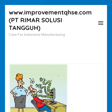
Lompat
www.improvementqhse.com
ke
(PT RIMAR SOLUSI
konten
TANGGUH)
(Tekan
Care For Indonesia Manufacturing
Enter)