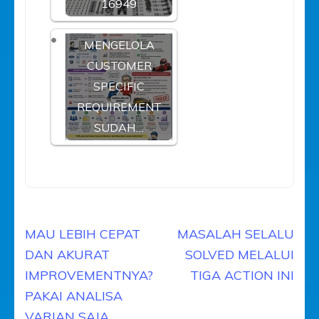
16949
PAYAH
MENGELOLA
CUSTOMER
SPECIFIC
REQUIREMENT
SUDAH…
Navigasi
MAU LEBIH CEPAT
MASALAH SELALU
pos
DAN AKURAT
SOLVED MELALUI
IMPROVEMENTNYA?
TIGA ACTION INI
PAKAI ANALISA
VARIAN SAJA.