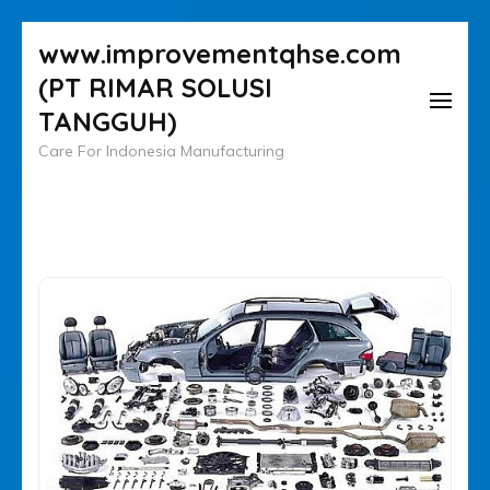
Lompat
www.improvementqhse.com
ke
(PT RIMAR SOLUSI
konten
TANGGUH)
(Tekan
Care For Indonesia Manufacturing
Enter)