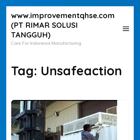
Lompat
www.improvementqhse.com
ke
(PT RIMAR SOLUSI
konten
TANGGUH)
(Tekan
Care For Indonesia Manufacturing
Enter)
Tag:
Unsafeaction