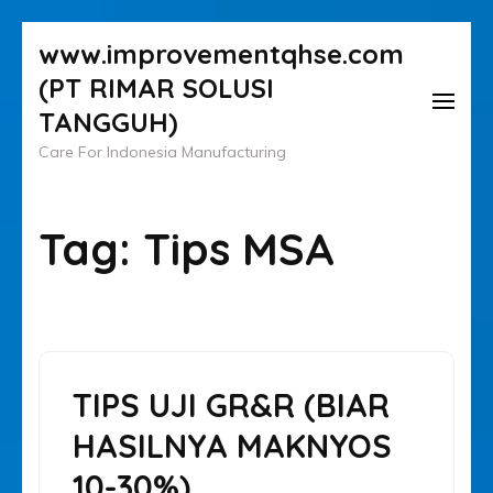
Lompat
www.improvementqhse.com
ke
(PT RIMAR SOLUSI
konten
TANGGUH)
(Tekan
Care For Indonesia Manufacturing
Enter)
Tag:
Tips MSA
TIPS UJI GR&R (BIAR
HASILNYA MAKNYOS
10-30%)