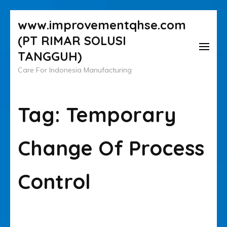
Lompat
www.improvementqhse.com
ke
(PT RIMAR SOLUSI
konten
TANGGUH)
(Tekan
Care For Indonesia Manufacturing
Enter)
Tag:
Temporary
Change Of Process
Control