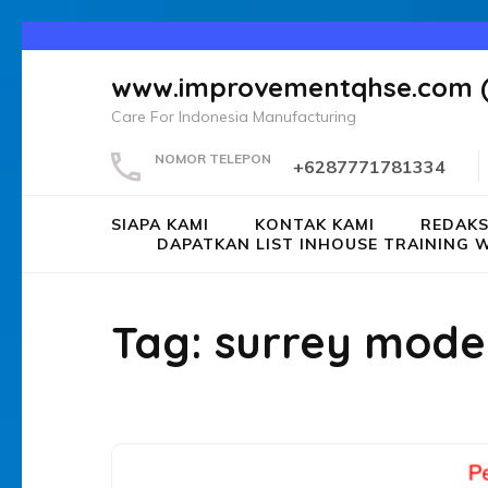
Lompat
ke
www.improvementqhse.com 
konten
Care For Indonesia Manufacturing
(Tekan
Enter)
NOMOR TELEPON
+6287771781334
SIAPA KAMI
KONTAK KAMI
REDAKS
DAPATKAN LIST INHOUSE TRAININ
Tag:
surrey mode