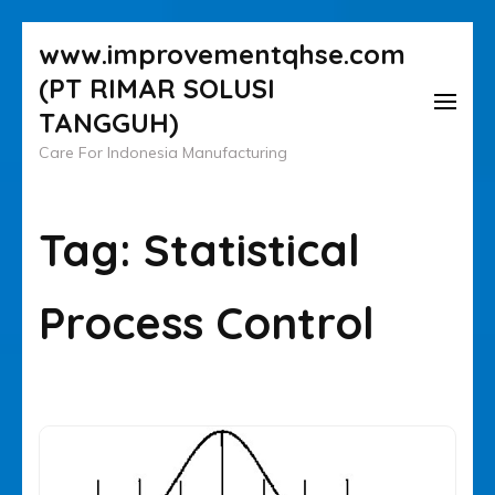
Lompat
www.improvementqhse.com
ke
(PT RIMAR SOLUSI
konten
TANGGUH)
(Tekan
Care For Indonesia Manufacturing
Enter)
Tag:
Statistical
Process Control