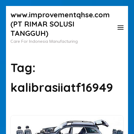
Lompat
www.improvementqhse.com
ke
(PT RIMAR SOLUSI
konten
TANGGUH)
(Tekan
Care For Indonesia Manufacturing
Enter)
Tag:
kalibrasiiatf16949