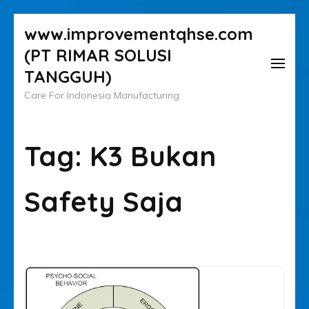
Lompat
www.improvementqhse.com
ke
(PT RIMAR SOLUSI
konten
TANGGUH)
(Tekan
Care For Indonesia Manufacturing
Enter)
Tag:
K3 Bukan
Safety Saja