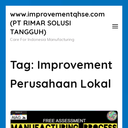
Lompat
www.improvementqhse.com
ke
(PT RIMAR SOLUSI
konten
TANGGUH)
(Tekan
Care For Indonesia Manufacturing
Enter)
Tag:
Improvement
Perusahaan Lokal