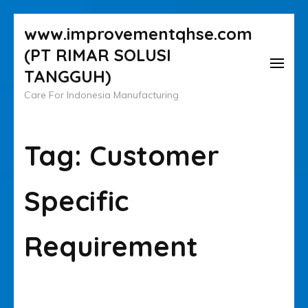
Lompat
www.improvementqhse.com
ke
(PT RIMAR SOLUSI
konten
TANGGUH)
(Tekan
Care For Indonesia Manufacturing
Enter)
Tag:
Customer
Specific
Requirement