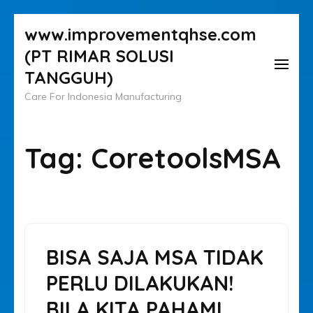
Lompat
www.improvementqhse.com
ke
(PT RIMAR SOLUSI
konten
TANGGUH)
(Tekan
Care For Indonesia Manufacturing
Enter)
Tag:
CoretoolsMSA
BISA SAJA MSA TIDAK
PERLU DILAKUKAN!
BILA KITA PAHAMI