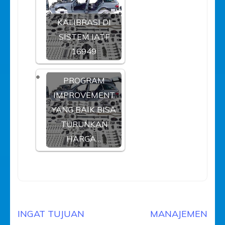
KALIBRASI DI
SISTEM IATF
16949
PROGRAM
IMPROVEMENT
YANG BAIK BISA
TURUNKAN
HARGA…
Navigasi
INGAT TUJUAN
MANAJEMEN