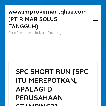
Lompat
www.improvementqhse.com
ke
(PT RIMAR SOLUSI
konten
TANGGUH)
(Tekan
Care For Indonesia Manufacturing
Enter)
SPC SHORT RUN [SPC
ITU MEREPOTKAN,
APALAGI DI
PERUSAHAAN