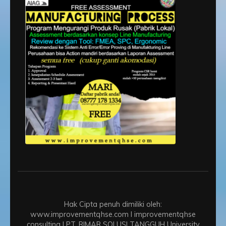
Hak Cipta penuh dimiliki oleh:
www.improvementqhse.com I improvementqhse
consulting I PT. RIMAR SOLUSI TANGGUH
University