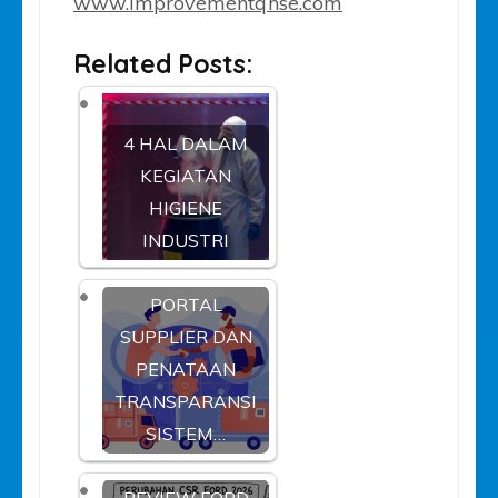
www.improvementqhse.com
Related Posts:
4 HAL DALAM
KEGIATAN
HIGIENE
INDUSTRI
PORTAL
SUPPLIER DAN
PENATAAN
TRANSPARANSI
SISTEM…
REVIEW FORD