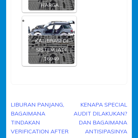
HARGA…
KALIBRASI DI
SISTEM IATF
16949
Navigasi
LIBURAN PANJANG,
KENAPA SPECIAL
pos
BAGAIMANA
AUDIT DILAKUKAN?
TINDAKAN
DAN BAGAIMANA
VERIFICATION AFTER
ANTISIPASINYA