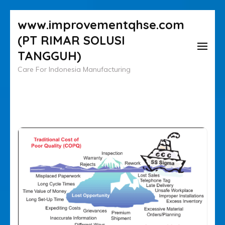
Lompat
www.improvementqhse.com
ke
(PT RIMAR SOLUSI
konten
TANGGUH)
(Tekan
Care For Indonesia Manufacturing
Enter)