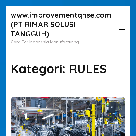
Lompat
www.improvementqhse.com
ke
(PT RIMAR SOLUSI
konten
TANGGUH)
(Tekan
Care For Indonesia Manufacturing
Enter)
Kategori:
RULES