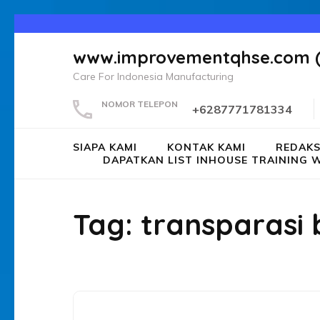
Lompat
ke
www.improvementqhse.com 
konten
Care For Indonesia Manufacturing
(Tekan
Enter)
NOMOR TELEPON
+6287771781334
SIAPA KAMI
KONTAK KAMI
REDAKS
DAPATKAN LIST INHOUSE TRAININ
Tag:
transparasi b