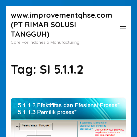
Lompat
www.improvementqhse.com
ke
(PT RIMAR SOLUSI
konten
TANGGUH)
(Tekan
Care For Indonesia Manufacturing
Enter)
Tag:
SI 5.1.1.2