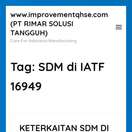
Lompat
www.improvementqhse.com
ke
(PT RIMAR SOLUSI
konten
TANGGUH)
(Tekan
Care For Indonesia Manufacturing
Enter)
Tag:
SDM di IATF
16949
KETERKAITAN SDM DI