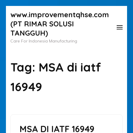
Lompat
www.improvementqhse.com
ke
(PT RIMAR SOLUSI
konten
TANGGUH)
(Tekan
Care For Indonesia Manufacturing
Enter)
Tag:
MSA di iatf
16949
MSA DI IATF 16949