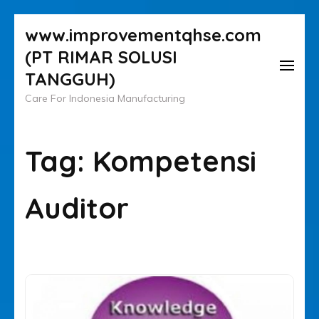
Lompat
www.improvementqhse.com
ke
(PT RIMAR SOLUSI
konten
TANGGUH)
(Tekan
Care For Indonesia Manufacturing
Enter)
Tag:
Kompetensi
Auditor