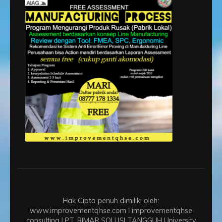
Hak Cipta penuh dimiliki oleh:
www.improvementqhse.com I improvementqhse
consulting I PT. RIMAR SOLUSI TANGGUH
University