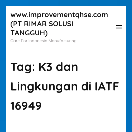
Lompat
www.improvementqhse.com
ke
(PT RIMAR SOLUSI
konten
TANGGUH)
(Tekan
Care For Indonesia Manufacturing
Enter)
Tag:
K3 dan
Lingkungan di IATF
16949